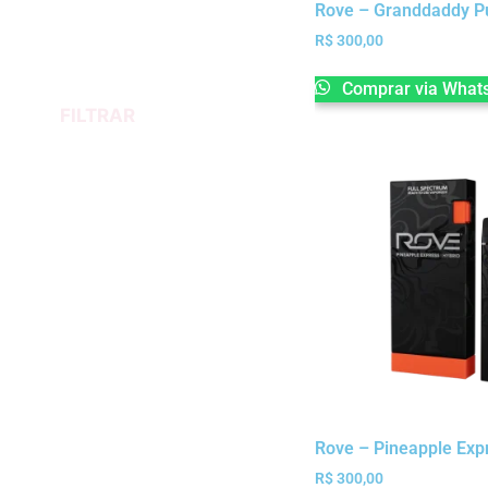
Rove – Granddaddy Pu
R$
300,00
Comprar via What
FILTRAR
Rove – Pineapple Expr
R$
300,00