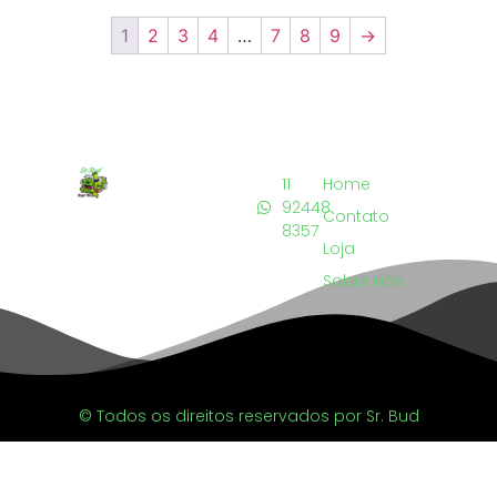
1
2
3
4
…
7
8
9
→
11
Home
92448
Contato
8357
Loja
Sobre nós
© Todos os direitos reservados por Sr. Bud