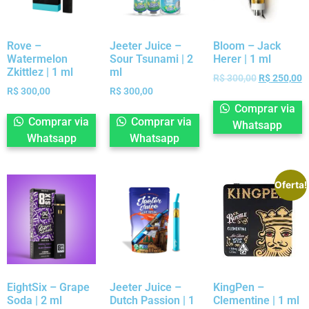
Rove –
Jeeter Juice –
Bloom – Jack
Watermelon
Sour Tsunami | 2
Herer | 1 ml
Zkittlez | 1 ml
ml
R$
300,00
R$
250,00
R$
300,00
R$
300,00
Comprar via
Comprar via
Comprar via
Whatsapp
Whatsapp
Whatsapp
Oferta!
EightSix – Grape
Jeeter Juice –
KingPen –
Soda | 2 ml
Dutch Passion | 1
Clementine | 1 ml