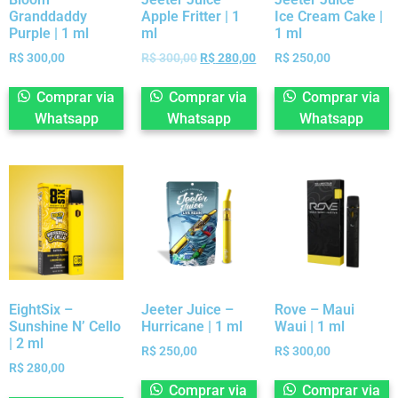
Granddaddy
Apple Fritter | 1
Ice Cream Cake |
Purple | 1 ml
ml
1 ml
R$
300,00
R$
300,00
R$
280,00
R$
250,00
Comprar via
Comprar via
Comprar via
Whatsapp
Whatsapp
Whatsapp
EightSix –
Jeeter Juice –
Rove – Maui
Sunshine N’ Cello
Hurricane | 1 ml
Waui | 1 ml
| 2 ml
R$
250,00
R$
300,00
R$
280,00
Comprar via
Comprar via