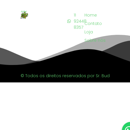
11
Home
92448
Contato
8357
Loja
Sobre nós
© Todos os direitos reservados por Sr. Bud