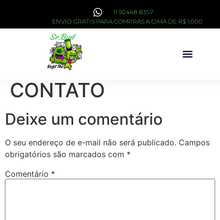
11 92448 8357
ENVIO GRATIS PARA COMPRAS A CIMA DE R$ 1,000
Sobre Nós
CONTATO
Deixe um comentário
O seu endereço de e-mail não será publicado.
Campos
obrigatórios são marcados com
*
Comentário
*