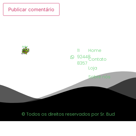
11
Home
92448
Contato
8357
Loja
Sobre nós
© Todos os direitos reservados por Sr. Bud