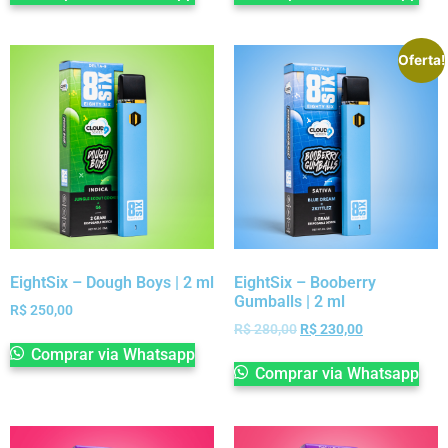
Oferta!
EightSix – Dough Boys | 2 ml
EightSix – Booberry
Gumballs | 2 ml
R$
250,00
R$
280,00
R$
230,00
Comprar via Whatsapp
Comprar via Whatsapp