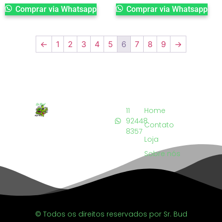
Comprar via Whatsapp
Comprar via Whatsapp
←
1
2
3
4
5
6
7
8
9
→
11
Home
92448
Contato
8357
Loja
Sobre nós
© Todos os direitos reservados por Sr. Bud