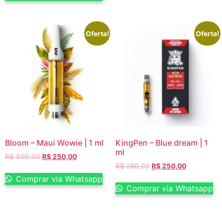
Oferta!
Oferta!
Bloom – Maui Wowie | 1 ml
KingPen – Blue dream | 1
ml
R$
300,00
R$
250,00
R$
280,00
R$
250,00
Comprar via Whatsapp
Comprar via Whatsapp