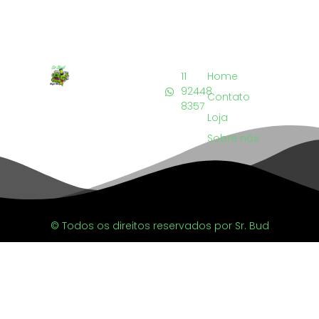
11
Home
92448
Contato
8357
Loja
Sobre nós
© Todos os direitos reservados por Sr. Bud