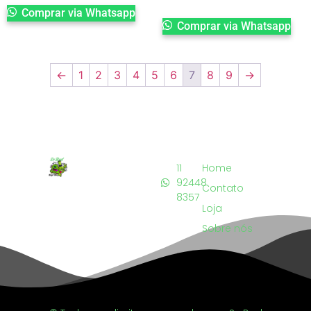
Comprar via Whatsapp
Comprar via Whatsapp
←
1
2
3
4
5
6
7
8
9
→
11
Home
92448
Contato
8357
Loja
Sobre nós