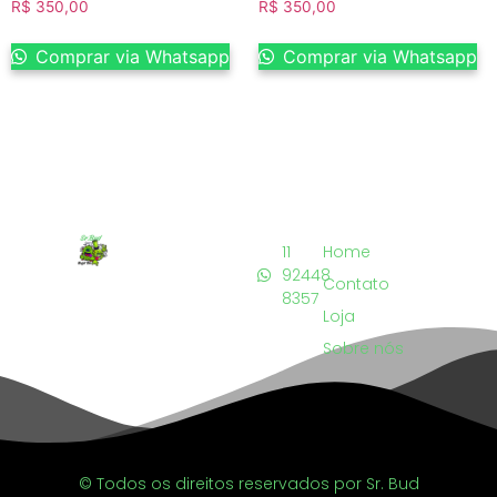
R$
350,00
R$
350,00
Comprar via Whatsapp
Comprar via Whatsapp
11
Home
92448
Contato
8357
Loja
Sobre nós
© Todos os direitos reservados por Sr. Bud