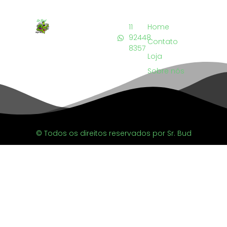
11
Home
92448
Contato
8357
Loja
Sobre nós
© Todos os direitos reservados por Sr. Bud