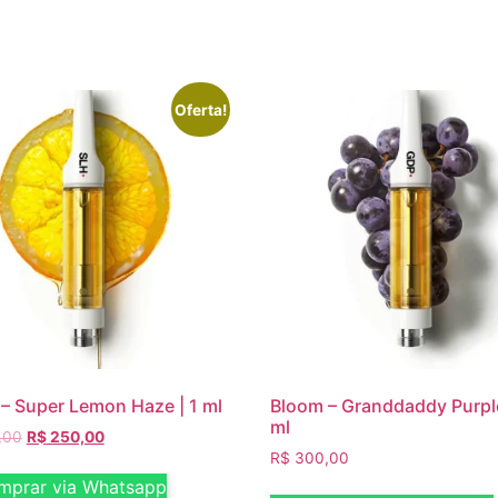
Oferta!
– Super Lemon Haze | 1 ml
Bloom – Granddaddy Purple
ml
,00
R$
250,00
R$
300,00
prar via Whatsapp