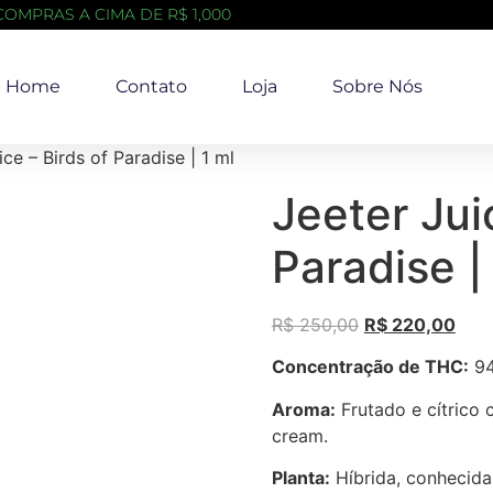
COMPRAS A CIMA DE R$ 1,000
Home
Contato
Loja
Sobre Nós
ice – Birds of Paradise | 1 ml
Jeeter Jui
Paradise |
R$
250,00
R$
220,00
Concentração de THC:
94
Aroma:
Frutado e cítrico
cream.
Planta:
Híbrida, conhecida 