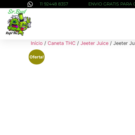
11 92448 8357
ENVIO GRATIS PARA 
Início
/
Caneta THC
/
Jeeter Juice
/ Jeeter Ju
Oferta!