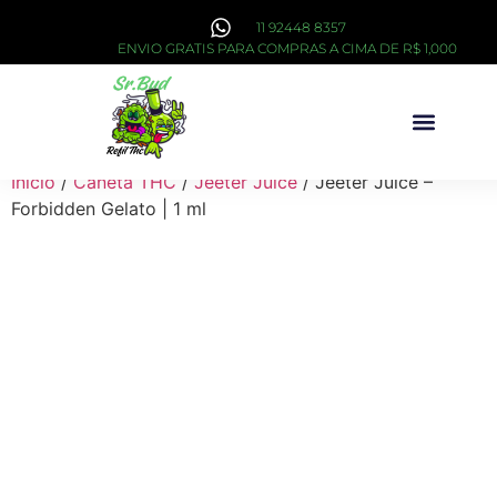
11 92448 8357
ENVIO GRATIS PARA COMPRAS A CIMA DE R$ 1,000
Sobre Nós
Início
/
Caneta THC
/
Jeeter Juice
/ Jeeter Juice –
Forbidden Gelato | 1 ml