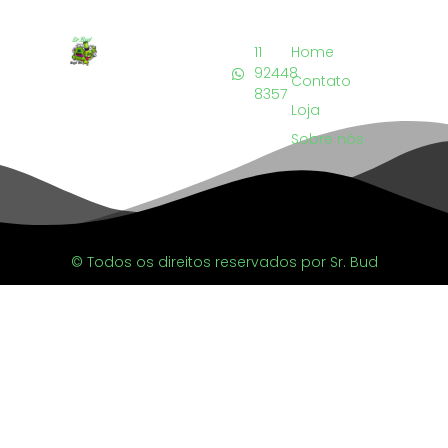
11
Home
92448
Contato
8357
Loja
Sobre nós
© Todos os direitos reservados por Sr. Bud