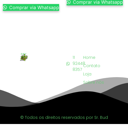
Comprar via Whatsapp
Comprar via Whatsapp
11
Home
92448
Contato
8357
Loja
Sobre nós
© Todos os direitos reservados por Sr. Bud