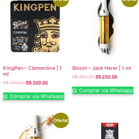
KingPen – Clementine | 1
Bloom – Jack Herer | 1 ml
ml
R$
300,00
R$
250,00
R$
320,00
R$
300,00
Comprar via Whatsapp
Comprar via Whatsapp
Oferta!