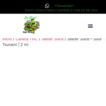
11 92448 8357
ENVIO GRATIS PARA COMPRAS A CIMA DE R$ 1,000
Sobre Nós
Início
/
Caneta THC
/
Jeeter Juice
/ Jeeter Juice – Sour
Tsunami | 2 ml