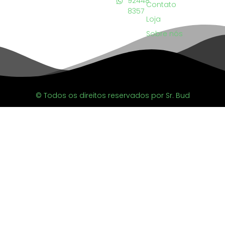
92448
Contato
8357
Loja
Sobre nós
© Todos os direitos reservados por Sr. Bud