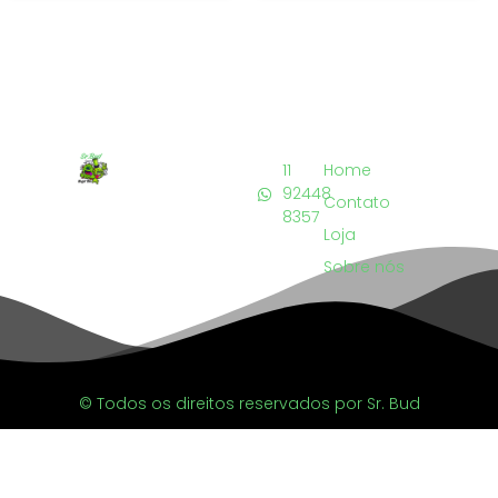
11
Home
92448
Contato
8357
Loja
Sobre nós
© Todos os direitos reservados por Sr. Bud