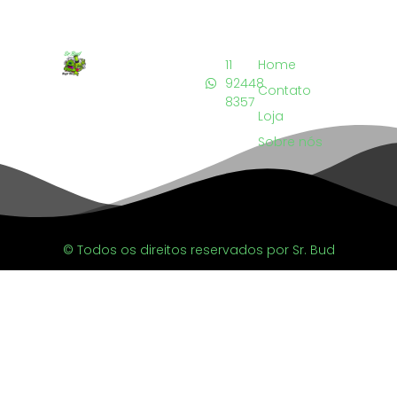
11
Home
92448
Contato
8357
Loja
Sobre nós
© Todos os direitos reservados por Sr. Bud