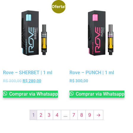
Oferta!
Rove – SHERBET | 1 ml
Rove – PUNCH | 1 ml
R$
300,00
R$
280,00
R$
300,00
Comprar via Whatsapp
Comprar via Whatsapp
1
2
3
4
…
7
8
9
→