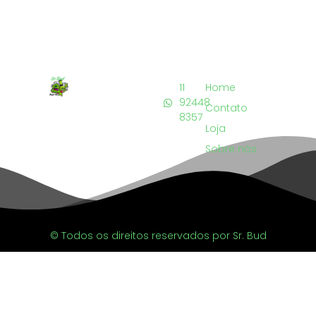
11
Home
92448
Contato
8357
Loja
Sobre nós
© Todos os direitos reservados por Sr. Bud