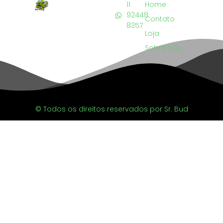
11
Home
92448
Contato
8357
Loja
Sobre nós
© Todos os direitos reservados por Sr. Bud