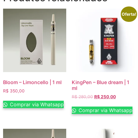
Oferta!
Bloom – Limoncello | 1 ml
KingPen – Blue dream | 1
ml
R$
350,00
R$
280,00
R$
250,00
Comprar via Whatsapp
Comprar via Whatsapp