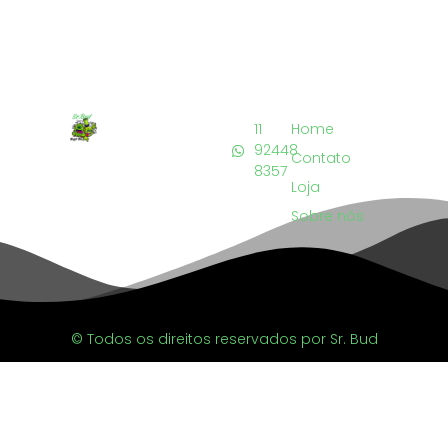
11
Home
92448
Contato
8357
Loja
Sobre nós
© Todos os direitos reservados por Sr. Bud