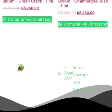
Bloom – Green Crack | 1 ml
Bloom – Champagne Kush
| 1 ml
R$
300,00
R$
250,00
R$
300,00
R$
250,00
Comprar via Whatsapp
Comprar via Whatsapp
11
Home
92448
Contato
8357
Loja
Sobre nós