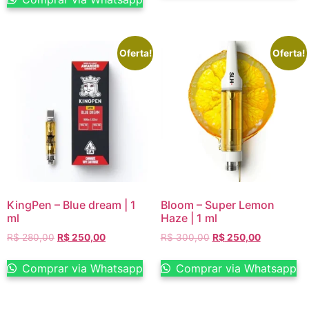
Oferta!
Oferta!
KingPen – Blue dream | 1
Bloom – Super Lemon
ml
Haze | 1 ml
R$
280,00
R$
250,00
R$
300,00
R$
250,00
Comprar via Whatsapp
Comprar via Whatsapp