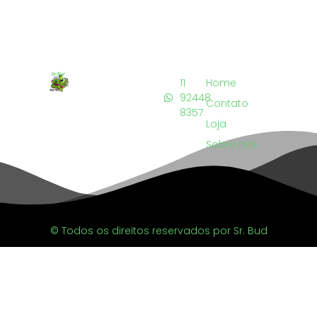
11
Home
92448
Contato
8357
Loja
Sobre nós
© Todos os direitos reservados por Sr. Bud