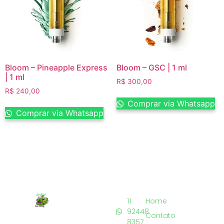
Bloom – Pineapple Express
Bloom – GSC | 1 ml
| 1 ml
R$
300,00
R$
240,00
Comprar via Whatsapp
Comprar via Whatsapp
11
Home
92448
Contato
8357