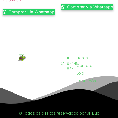
Comprar via Whatsapp
Comprar via Whatsapp
11
Home
92448
Contato
8357
Loja
Sobre nós
© Todos os direitos reservados por Sr. Bud