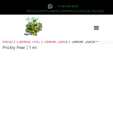
11 92448 8357
ENVIO GRATIS PARA COMPRAS A CIMA DE R$ 1,000
Sobre Nós
Início
/
Caneta THC
/
Jeeter Juice
/ Jeeter Juice –
Prickly Pear | 1 ml