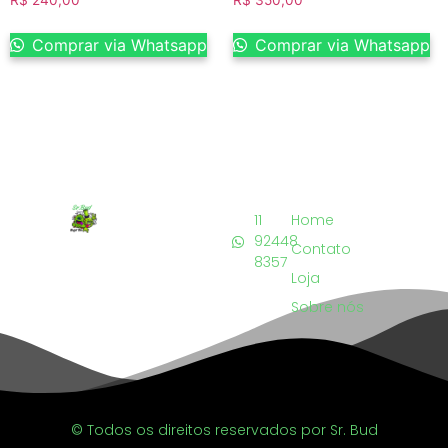
Comprar via Whatsapp
Comprar via Whatsapp
11
Home
92448
Contato
8357
Loja
Sobre nós
© Todos os direitos reservados por Sr. Bud