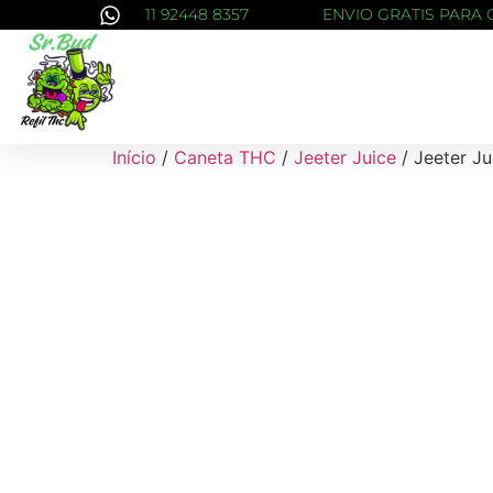
11 92448 8357
ENVIO GRATIS PARA 
Início
/
Caneta THC
/
Jeeter Juice
/ Jeeter Ju