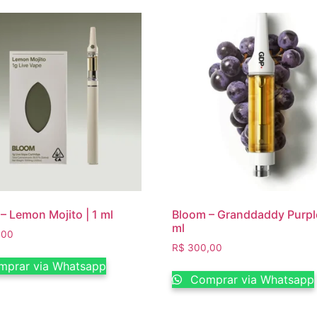
– Lemon Mojito | 1 ml
Bloom – Granddaddy Purple
ml
,00
R$
300,00
prar via Whatsapp
Comprar via Whatsapp