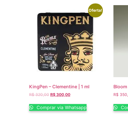
Oferta!
KingPen – Clementine | 1 ml
Bloom 
R$
320,00
R$
300,00
R$
350
Comprar via Whatsapp
Com