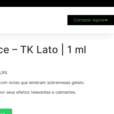
Comprar Agora
ce – TK Lato | 1 ml
,9%
com notas que lembram sobremesas gelato.
or seus efeitos relaxantes e calmantes.
app