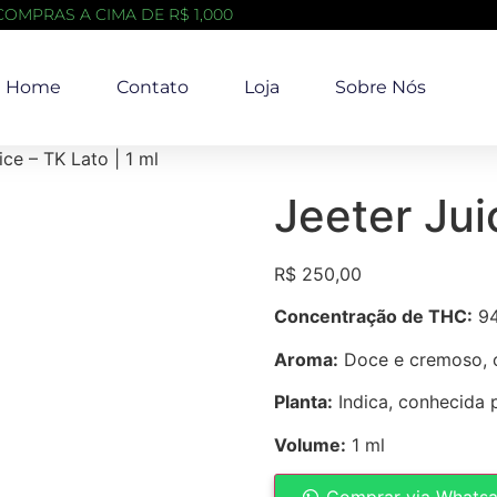
COMPRAS A CIMA DE R$ 1,000
Home
Contato
Loja
Sobre Nós
ice – TK Lato | 1 ml
Jeeter Jui
R$
250,00
Concentração de THC:
94
Aroma:
Doce e cremoso, 
Planta:
Indica, conhecida p
Volume:
1 ml
Comprar via Whats