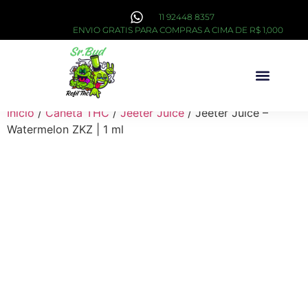
11 92448 8357
ENVIO GRATIS PARA COMPRAS A CIMA DE R$ 1,000
Sobre Nós
Início
/
Caneta THC
/
Jeeter Juice
/ Jeeter Juice –
Watermelon ZKZ | 1 ml