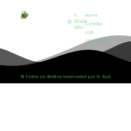
11
Home
92448
Contato
8357
Loja
Sobre nós
© Todos os direitos reservados por Sr. Bud